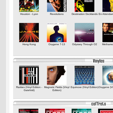
Houston - Lyon
Revolutions
Destination Docklands
En Attendan
Hong Kong
Oxygene 7-13
Odyssey Through O2
Methamo
Rarities (Vinyl Edition -
Magnetic Fields (Vinyl
Equinoxe (Vinyl Edition)
Oxygene (Vin
Gatefold)
Edition)