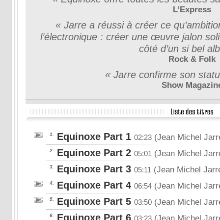
L’Express
« Jarre a réussi à créer ce qu’ambit
l’électronique : créer une œuvre jalon sol
côté d’un si bel al
Rock & Folk
« Jarre confirme son statu
Show Magazin
Equinoxe Part 1
1.
(Jean Michel Jarr
02:23
Equinoxe Part 2
2.
(Jean Michel Jarr
05:01
Equinoxe Part 3
3.
(Jean Michel Jarr
05:11
Equinoxe Part 4
4.
(Jean Michel Jarr
06:54
Equinoxe Part 5
5.
(Jean Michel Jarr
03:50
Equinoxe Part 6
6.
(Jean Michel Jarr
03:23