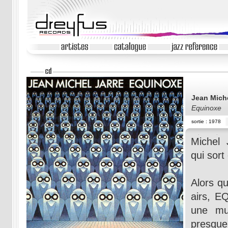
Jean Mich
Equinoxe
sortie : 1978
Michel
qui sort
Alors q
airs, E
une mu
presque