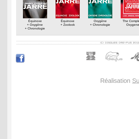
Équinoxe
Équinoxe
Oxygène
The Compl
+ Oxygène
+ Zoolook
+ Chronologie
Oxygen
+ Chronologie
Réalisation
Su