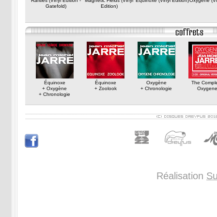
Rarities (Vinyl Edition -
Magnetic Fields (Vinyl
Equinoxe (Vinyl Edition)
Oxygene (Vin
Gatefold)
Edition)
Équinoxe
Équinoxe
Oxygène
The Compl
+ Oxygène
+ Zoolook
+ Chronologie
Oxygen
+ Chronologie
Réalisation
Su