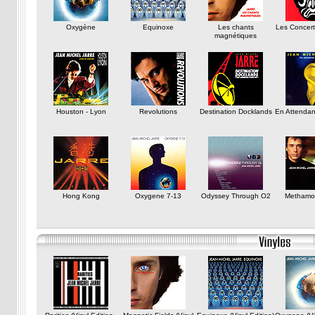
Oxygène
Equinoxe
Les chants
Les Concert
magnétiques
Houston - Lyon
Revolutions
Destination Docklands
En Attendan
Hong Kong
Oxygene 7-13
Odyssey Through O2
Methamo