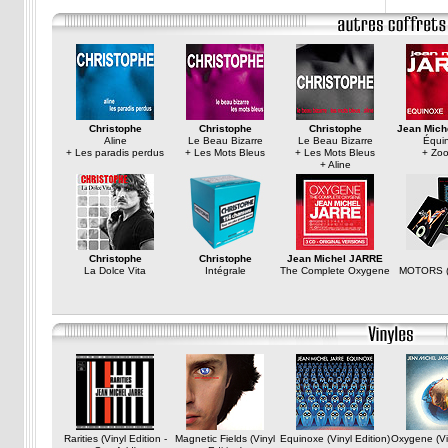
Christophe
Christophe
Christophe
Jean Mich
Aline
Le Beau Bizarre
Le Beau Bizarre
Équi
+ Les paradis perdus
+ Les Mots Bleus
+ Les Mots Bleus
+ Zoo
+ Aline
Christophe
Christophe
Jean Michel JARRE
La Dolce Vita
Intégrale
The Complete Oxygene
MOTORS (C
Rarities (Vinyl Edition -
Magnetic Fields (Vinyl
Equinoxe (Vinyl Edition)
Oxygene (Vin