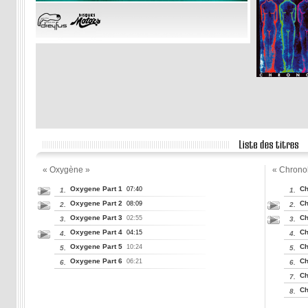
« Oxygène »
« Chrono
Oxygene Part 1
Ch
07:40
1.
1.
Oxygene Part 2
Ch
08:09
2.
2.
Oxygene Part 3
Ch
02:55
3.
3.
Oxygene Part 4
Ch
04:15
4.
4.
Oxygene Part 5
Ch
10:24
5.
5.
Oxygene Part 6
Ch
06:21
6.
6.
Ch
7.
Ch
8.