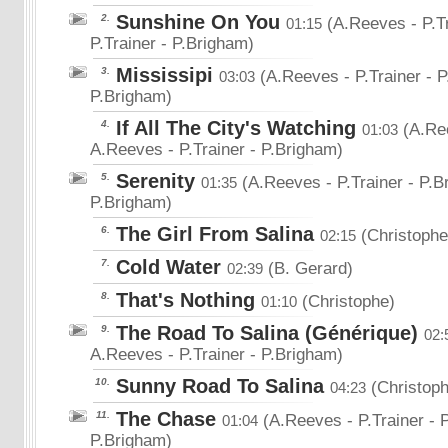
Sunshine On You
2.
(A.Reeves - P.Tr
01:15
P.Trainer - P.Brigham)
Mississipi
3.
(A.Reeves - P.Trainer - 
03:03
P.Brigham)
If All The City's Watching
4.
(A.Ree
01:03
A.Reeves - P.Trainer - P.Brigham)
Serenity
5.
(A.Reeves - P.Trainer - P.
01:35
P.Brigham)
The Girl From Salina
6.
(Christophe
02:15
Cold Water
7.
(B. Gerard)
02:39
That's Nothing
8.
(Christophe)
01:10
The Road To Salina (Générique)
9.
02:
A.Reeves - P.Trainer - P.Brigham)
Sunny Road To Salina
10.
(Christoph
04:23
The Chase
11.
(A.Reeves - P.Trainer - 
01:04
P.Brigham)