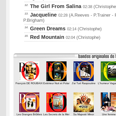
The Girl From Salina
12.
(Christophe
02:38
Jacqueline
13.
(A.Reeves - P.Trainer -
02:28
P.Brigham)
Green Dreams
14.
(Christophe)
02:14
Red Mountain
15.
(Christophe)
02:04
François DE ROUBAIX
Extérieur Nuit et Polar
J'ai Tué Raspoutine
L'humeur Vag
Les Granges Brûlées
Les Secrets de la Mer
Sa Majesté Minor
Une femme