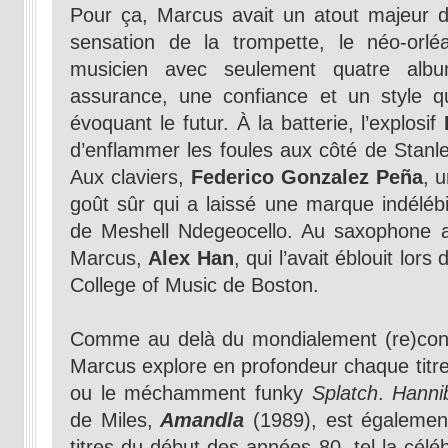
Pour ça, Marcus avait un atout majeur 
sensation de la trompette, le néo-orl
musicien avec seulement quatre alb
assurance, une confiance et un style qu
évoquant le futur. À la batterie, l’explosif
d’enflammer les foules aux côté de Stanl
Aux claviers,
Federico Gonzalez Peña
, 
goût sûr qui a laissé une marque indélébi
de Meshell Ndegeocello. Au saxophone a
Marcus,
Alex Han
, qui l’avait éblouit lor
College of Music de Boston.
Comme au delà du mondialement (re)co
Marcus explore en profondeur chaque titr
ou le méchamment funky
Splatch
.
Hanni
de Miles,
Amandla
(1989), est également
titres du début des années 80, tel la cél