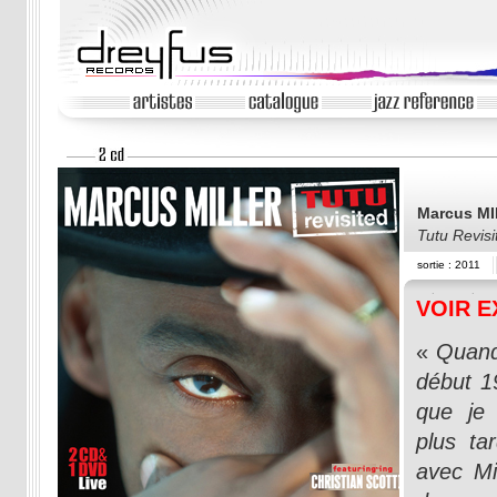
Marcus M
Tutu Revis
sortie : 2011
VOIR E
«
Quand
début 1
que je l
plus ta
avec Mi