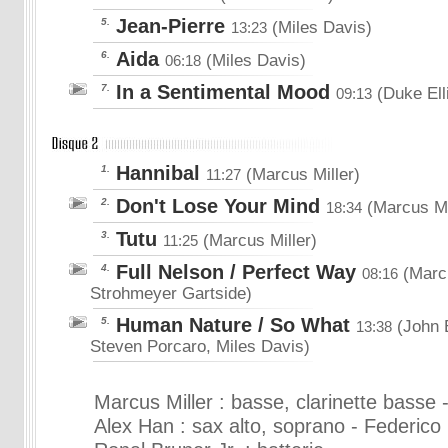
Jean-Pierre
5.
(Miles Davis)
13:23
Aida
6.
(Miles Davis)
06:18
In a Sentimental Mood
7.
(Duke Elli
09:13
Hannibal
1.
(Marcus Miller)
11:27
Don't Lose Your Mind
2.
(Marcus Mi
18:34
Tutu
3.
(Marcus Miller)
11:25
Full Nelson / Perfect Way
4.
(Marcu
08:16
Strohmeyer Gartside)
Human Nature / So What
5.
(John B
13:38
Steven Porcaro, Miles Davis)
Marcus Miller : basse, clarinette basse -
Alex Han : sax alto, soprano - Federico