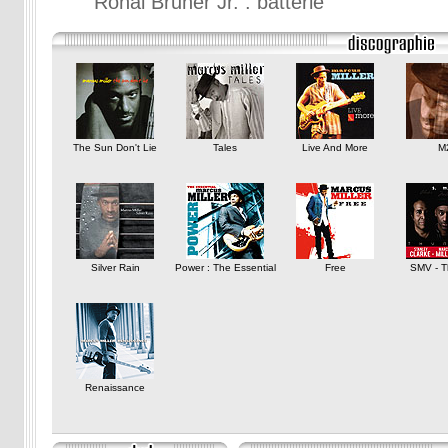
Ronal Bruner Jr. : batterie
The Sun Don't Lie
Tales
Live And More
M
Silver Rain
Power : The Essential
Free
SMV - T
Renaissance