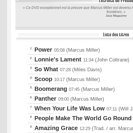
« Ce DVD exceptionnel est la preuve que Marcus Miller est devenu 
frontières. »
Jazz Magazine
Power
1.
(Marcus Miller)
05:08
Lonnie's Lament
2.
(John Coltrane)
11:34
So What
3.
(Miles Davis)
07:28
Scoop
4.
(Marcus Miller)
10:17
Boomerang
5.
(Marcus Miller)
07:45
Panther
6.
(Marcus Miller)
09:00
When Your Life Was Low
7.
(Will 
07:11
People Make The World Go Round
8.
Amazing Grace
9.
(Trad. / arr. Marcu
12:29