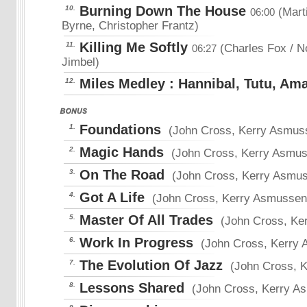
Burning Down The House
10.
(Mart
06:00
Byrne, Christopher Frantz)
Killing Me Softly
11.
(Charles Fox / N
06:27
Jimbel)
Miles Medley : Hannibal, Tutu, Am
12.
Foundations
1.
(John Cross, Kerry Asmus
Magic Hands
2.
(John Cross, Kerry Asmu
On The Road
3.
(John Cross, Kerry Asmu
Got A Life
4.
(John Cross, Kerry Asmussen
Master Of All Trades
5.
(John Cross, Ke
Work In Progress
6.
(John Cross, Kerry
The Evolution Of Jazz
7.
(John Cross, 
Lessons Shared
8.
(John Cross, Kerry A