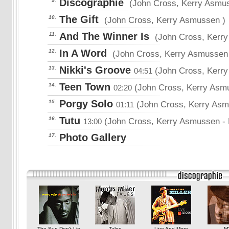
Discographie
9.
(John Cross, Kerry Asmu
The Gift
10.
(John Cross, Kerry Asmussen
)
And The Winner Is
11.
(John Cross, Kerr
In A Word
12.
(John Cross, Kerry Asmussen
Nikki's Groove
13.
(John Cross, Kerr
04:51
Teen Town
14.
(John Cross, Kerry Asm
02:20
Porgy Solo
15.
(John Cross, Kerry As
01:11
Tutu
16.
(John Cross, Kerry Asmussen
-
13:00
Photo Gallery
17.
The Sun Don't Lie
Tales
Live And More
M