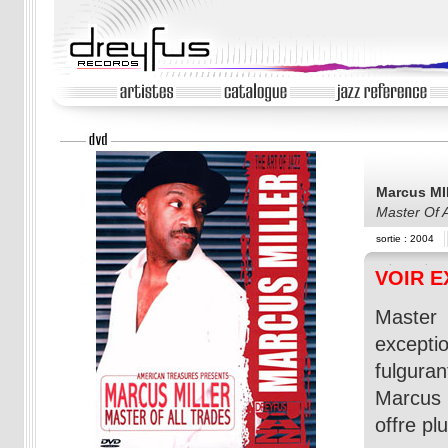
Marcus M
Master Of A
sortie : 2004
VOIR E
Master
excepti
fulgur
Marcus 
offre p