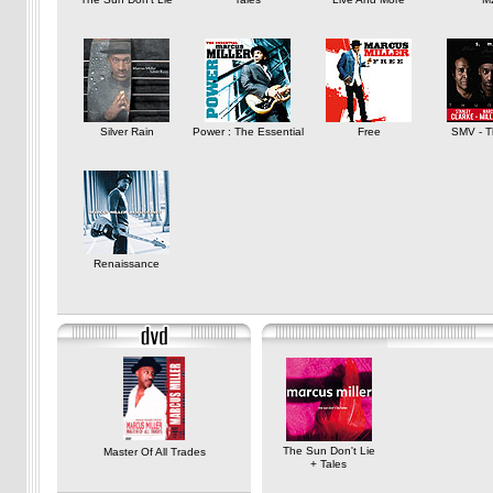
Silver Rain
Power : The Essential
Free
SMV - T
Renaissance
The Sun Don't Lie
Master Of All Trades
+ Tales