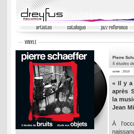
Pierre Sch
5 études de
sortie : 2010
« Il y 
après S
la mus
Jean M
À l’oc
naissan