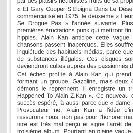
par des plaisirs hédonistes fruits de sa pro
« Et Gary Cooper S’Eloigna Dans Le Déser
commercialisé en 1975, le deuxième « He
Se Drogue Pas » l’année suivante. Plus
premières éructations punk qui mettront fin
hippies. Alain Kan anticipe cette vagu
chansons passent inaperçues. Elles souffr
inquiétude des habituels médias, parce que 
de substances illégales. Ces disques son
deviendront cultes auprès des passionnés 
Cet échec profite à Alain Kan qui prend 
formant un groupe, Gazoline, mais deux 45
démons le reprennent, il enregistre un 
Happened To Alain Z.Kan ». Ce nouveau ch
succès espéré, là aussi parce que « dame c
Provocateur né, Alain Kan a l’idée d’inv
rassurons nous, non pas pour l’honorer mais
titre est très mal perçu et signe l’arrêt de
troisième album. Pourtant en pleine vague