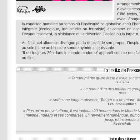
arrangement
n’avait encor
Côté textes,
avec l’époque
la condition humaine au temps où l’insécurité se globalise et où l’
intégrale (écologique, industrielle ou terroriste) et comme en at
l’évanouissement, la résistance ou la désertion, l’action ou la torpeur.
Au final, cet album se distingue par la densité de son propos, l’inspi
au sein d’une architecture sonore hybride et puissante.
“Il est toujours 20h dans le monde moderne” apparaît comme une fulg
oreilles.
« Tanger mérite qu'on fasse escale sur se
Télérama
« Le retour d'un des meilleurs grou
VSD
« Après une longue absence, Tanger est de retour : fl
Les Inrockuptibles
« Plus qu'un nouvel album, Il est toujours 20 heures dans le Monde M
Philippe Pigeard et ses comparses, un revirement numérique, humoris
jusqu'ici inconnue. »
Rock'n'Folk