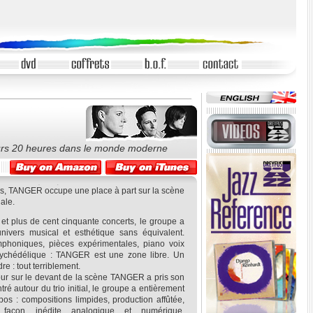
jours 20 heures dans le monde moderne
s, TANGER occupe une place à part sur la scène
ale.
et plus de cent cinquante concerts, le groupe a
ivers musical et esthétique sans équivalent.
phoniques, pièces expérimentales, piano voix
sychédélique : TANGER est une zone libre. Un
re : tout terriblement.
our sur le devant de la scène TANGER a pris son
ré autour du trio initial, le groupe a entièrement
pos : compositions limpides, production affûtée,
façon inédite analogique et numérique,