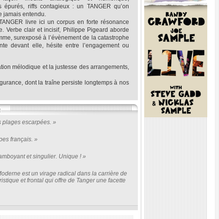
s épurés, riffs contagieux : un TANGER qu’on
e jamais entendu.
 TANGER livre ici un corpus en forte résonance
. Verbe clair et incisif, Philippe Pigeard aborde
homme, surexposé à l’évènement de la catastrophe
tente devant elle, hésite entre l’engagement ou
ration mélodique et la justesse des arrangements,
urance, dont la traîne persiste longtemps à nos
s plages escarpées. »
pes français. »
amboyant et singulier. Unique ! »
oderne est un virage radical dans la carrière de
tique et frontal qui offre de Tanger une facette