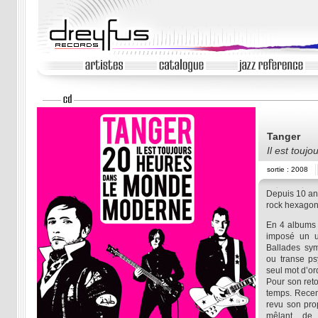
Tanger
Il est tou
sortie : 2008
Depuis 10 an
rock hexagon
En 4 albums 
imposé un un
Ballades sym
ou transe p
seul mot d’ord
Pour son ret
temps. Recent
revu son pro
mêlant de 