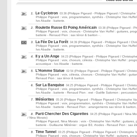
Le Cyclotron
1.
(Philippe Pigeard
- Philippe Pigeard / Christophe
03:36
Philippe Pigeard : voix, programmation, synthés - Christophe Van Huffel 
Ivo Abadie : batterie.
Roulette Russe Et Poing Américain
2.
(Philippe Pigeard
- Ph
03:38
Philippe Pigeard : voix, choeurs - Christophe Van Huffel : guitares, prog
batterie - Renaud Pion : sax ténor & bariton - .
La Fée De La Forêt
3.
(Philippe Pigeard
- Philippe Pigeard / Chri
04:39
Philippe Pigeard : voix, programmation, synthés - Christophe Van Huffel 
Ivo Abadie : batterie.
Il y a Un Ange
4.
(Philippe Pigeard
- Philippe Pigeard / Christophe
04:23
Philippe Pigeard : voix, choeurs, célesta - Christophe Van Huffel : progra
acoustique - Ivo Abadie : batterie.
L'Homme Statue
5.
(Philippe Pigeard
- Philippe Pigeard / Christ
02:54
Philippe Pigeard : voix, célesta, choeurs - Christophe Van Huffel : guitare
Renaud Pion : sax ténor & bariton.
Sur La Banquise
6.
(Philippe Pigeard
- Philippe Pigeard / Christo
04:25
Philippe Pigeard : voix, programmation, synthés - Christophe Van Huffel 
Ivo Abadie : batterie - Renaud Pion : ewi - Gaëlle Salomon : percussion
Météorites
7.
(Philippe Pigeard
- Philippe Pigeard / Christophe Va
05:26
Philippe Pigeard : voix, programmation, synthés - Christophe Van Huffel 
Ivo Abadie : batterie - Renaud Pion : arrangements sax ténor & bariton,
Parti Chercher Des Cigarettes
8.
(Philippe Pigeard / Nina Mo
04:25
/ Nina Morato)
Philippe Pigeard, Nina Morato : voix - Christophe Van Huffel : guitares, 
batterie - Guillaume Méténier : orgue B3, rhodes - Renaud Pion : sax él
Time Tunnel
9.
(Philippe Pigeard
- Philippe Pigeard / Christophe V
03:25
Philippe Pigeard : voix, choeurs - Christophe Van Huffel : guitares, pro