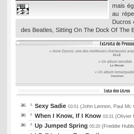
mais ég
au répe
Ducros 
des Beatles, Sitting On The Dock Of The B
« Anne Ducros, une des meilleures chanteuses actue
ELLE
« Un album sensible. 
Le Monde
« Un album remarquable
Jazzman
Sexy Sadie
1.
(John Lennon, Paul Mc 
03:51
When I Know, If I Know
2.
(Olivier
03:31
Up Jumped Spring
3.
(Freddie Hubba
05:20