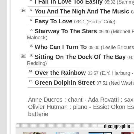
I Fall In Love Too Easily
4.
(Sammy
05:32
You And The Nigh And The Music
5.
0
Easy To Love
6.
(Porter Cole)
03:21
Stairway To The Stars
7.
(Mitchell 
05:30
Malneck)
Who Can I Turn To
8.
(Leslie Bricus
05:00
Sitting On The Dock Of The Bay
9.
04:
Redding)
Over the Rainbow
10.
(E.Y. Harburg
-
03:57
Green Dolphin Street
11.
(Ned Washi
07:51
Anne Ducros : chant - Ada Rovatti : sa
Olivier Hutman : piano - Essiet Okon Es
batterie