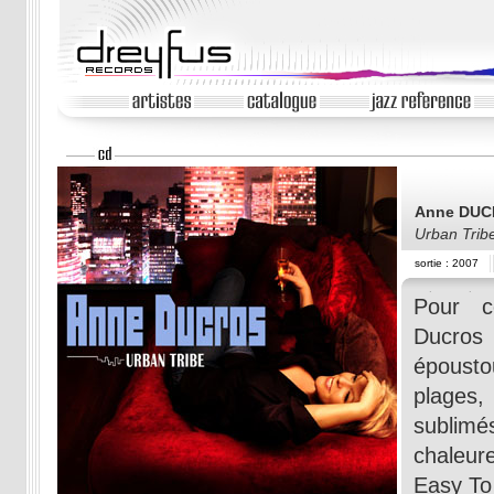
Anne DU
Urban Trib
sortie : 2007
Pour c
Ducros 
épousto
plages
subli
chaleure
Easy To