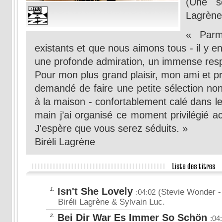
(Une sé
Lagrène
« Parmi
existants et que nous aimons tous - il y e
une profonde admiration, un immense res
Pour mon plus grand plaisir, mon ami et p
demandé de faire une petite sélection 
à la maison - confortablement calé dans l
main j’ai organisé ce moment privilégié a
J'espère que vous serez séduits. »
Biréli Lagrène
Isn't She Lovely
1.
(Stevie Wonder
-
:04:02
Biréli Lagrène & Sylvain Luc.
Bei Dir War Es Immer So Schön
2.
:04