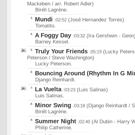
Mackeben / arr. Robert Adler)
Biréli Lagrène.
Mundi
3.
(José Hernandez Torres)
:02:52
Tomatito.
A Foggy Day
4.
(Ira Gershwin
- Geor
:03:32
Barney Kessel.
Truly Your Friends
5.
(Lucky Peters
:05:19
Peterson / Steve Washington)
Lucky Peterson.
Bouncing Around (Rhythm In G Mi
6.
Django Reinhardt.
La Vuelta
7.
(Luis Salinas)
:03:23
Luis Salinas.
Minor Swing
8.
(Django Reinhardt / S
:03:18
Biréli Lagrène.
Summer Night
9.
(Al Dubin
- Harry 
:02:40
Philip Catherine.