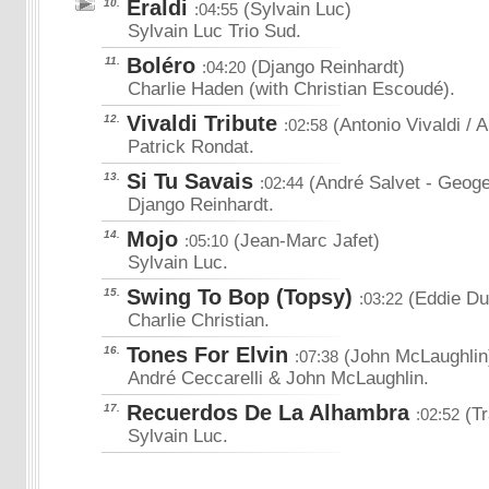
Eraldi
10.
(Sylvain Luc)
:04:55
Sylvain Luc Trio Sud.
Boléro
11.
(Django Reinhardt)
:04:20
Charlie Haden (with Christian Escoudé).
Vivaldi Tribute
12.
(Antonio Vivaldi / A
:02:58
Patrick Rondat.
Si Tu Savais
13.
(André Salvet
- Geoge
:02:44
Django Reinhardt.
Mojo
14.
(Jean-Marc Jafet)
:05:10
Sylvain Luc.
Swing To Bop (Topsy)
15.
(Eddie Du
:03:22
Charlie Christian.
Tones For Elvin
16.
(John McLaughlin
:07:38
André Ceccarelli & John McLaughlin.
Recuerdos De La Alhambra
17.
(Tr
:02:52
Sylvain Luc.