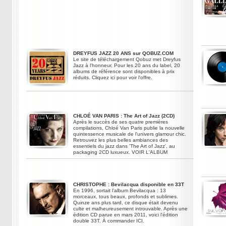
DREYFUS JAZZ 20 ANS sur QOBUZ.COM
Le site de téléchargement Qobuz met Dreyfus
Jazz à l'honneur. Pour les 20 ans du label, 20
albums de référence sont disponibles à prix
réduits. Cliquez ici pour voir l'offre.
CHLOÉ VAN PARIS : The Art of Jazz (2CD)
Après le succès de ses quatre premières
compilations, Chloé Van Paris publie la nouvelle
quintessence musicale de l'univers glamour chic.
Retrouvez les plus belles ambiances des
essentiels du jazz dans 'The Art of Jazz', au
packaging 2CD luxueux. VOIR L'ALBUM
CHRISTOPHE : Bevilacqua disponible en 33T
En 1996, sortait l’album Bevilacqua : 13
morceaux, tous beaux, profonds et sublimes.
Quinze ans plus tard, ce disque était devenu
culte et malheureusement introuvable. Après une
édition CD parue en mars 2011, voici l'édition
double 33T. À commander ICI.