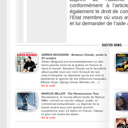
conformément à l’arti
également le droit de cont
l’Etat membre où vous av
et lui demander de l’aide 
ADRIEN MOIGNARD : Between Clouds, sortie le
29 octobre
Adrien Moignard est incontestablement un des
futurs grands noms de la guitare en France et
dans le monde. Between Clouds est le deuxième
album publié sous son nom. Entouré de ses
amis il interprète un répertoire qui lui est cher et
représente le spectre de ses influences musicales
(Marvin Gaye, Django,Stevie Wonder, etc ...).
lire la suite
MARCUS MILLER : The Renaissance Tour
Renaissance, le nouvel album studio de Marcus
Miller, connaît un succès critique, public, et
commercial extraordinaire. La légende de la
basse revient pour une grande tournée
européenne avec 13 dates en France. Cliquez
ici pour voir toutes les dates.
lire la suite