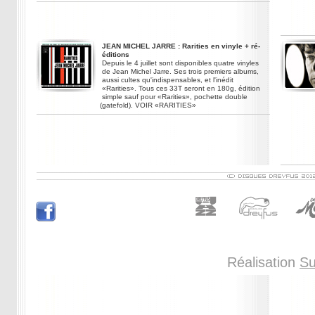
JEAN MICHEL JARRE : Rarities en vinyle + ré-
éditions
Depuis le 4 juillet sont disponibles quatre vinyles
de Jean Michel Jarre. Ses trois premiers albums,
aussi cultes qu'indispensables, et l'inédit
«Rarities». Tous ces 33T seront en 180g, édition
simple sauf pour «Rarities», pochette double
(gatefold). VOIR «RARITIES»
Réalisation
Su