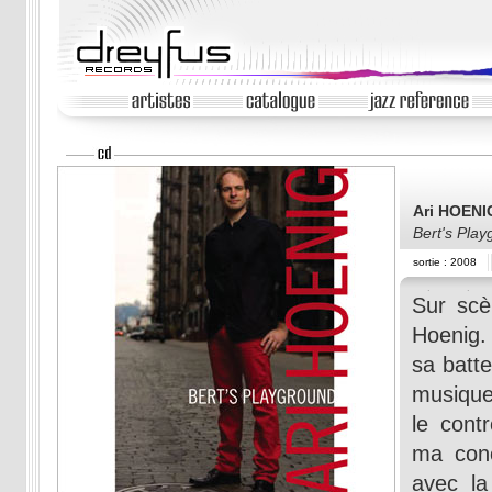
Ari HOENI
Bert's Pla
sortie : 2008
Sur scèn
Hoenig. 
sa batt
musique
le cont
ma conc
avec la