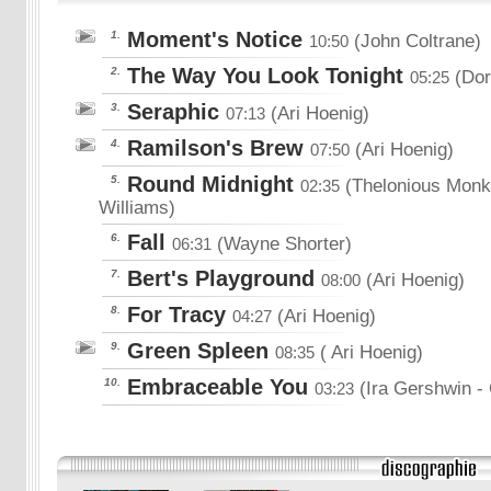
Moment's Notice
1.
(John Coltrane)
10:50
The Way You Look Tonight
2.
(Dor
05:25
Seraphic
3.
(Ari Hoenig)
07:13
Ramilson's Brew
4.
(Ari Hoenig)
07:50
Round Midnight
5.
(Thelonious Monk;
02:35
Williams)
Fall
6.
(Wayne Shorter)
06:31
Bert's Playground
7.
(Ari Hoenig)
08:00
For Tracy
8.
(Ari Hoenig)
04:27
Green Spleen
9.
( Ari Hoenig)
08:35
Embraceable You
10.
(Ira Gershwin
-
03:23