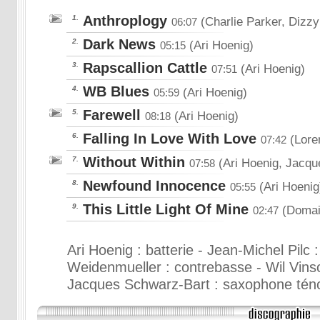
Anthroplogy
1.
(Charlie Parker, Dizzy
06:07
Dark News
2.
(Ari Hoenig)
05:15
Rapscallion Cattle
3.
(Ari Hoenig)
07:51
WB Blues
4.
(Ari Hoenig)
05:59
Farewell
5.
(Ari Hoenig)
08:18
Falling In Love With Love
6.
(Lore
07:42
Without Within
7.
(Ari Hoenig, Jacqu
07:58
Newfound Innocence
8.
(Ari Hoenig
05:55
This Little Light Of Mine
9.
(Domain
02:47
Ari Hoenig : batterie - Jean-Michel Pilc
Weidenmueller : contrebasse - Wil Vinso
Jacques Schwarz-Bart : saxophone téno