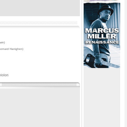
win)
Bernard Hanighen)
violon