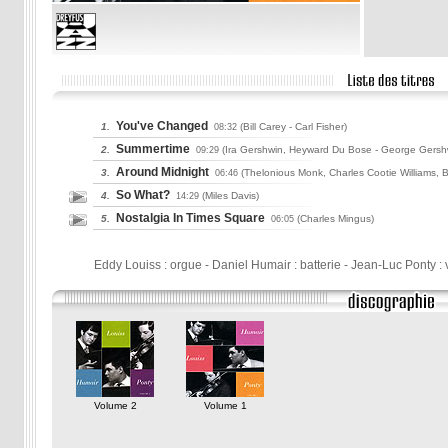
You've Changed
1.
(Bill Carey
- Carl Fisher)
08:32
Summertime
2.
(Ira Gershwin, Heyward Du Bose
- George Gersh
09:29
Around Midnight
3.
(Thelonious Monk, Charles Cootie Williams, 
06:46
So What?
4.
(Miles Davis)
14:29
Nostalgia In Times Square
5.
(Charles Mingus)
06:05
Eddy Louiss : orgue - Daniel Humair : batterie - Jean-Luc Ponty : 
Volume 2
Volume 1