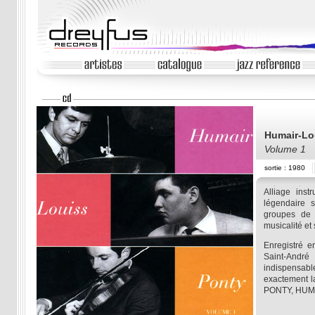
Humair-Lo
Volume 1
sortie : 1980
Alliage inst
légendaire 
groupes de 
musicalité et
Enregistré 
Saint-Andr
indispensab
exactement la
PONTY, HUMA