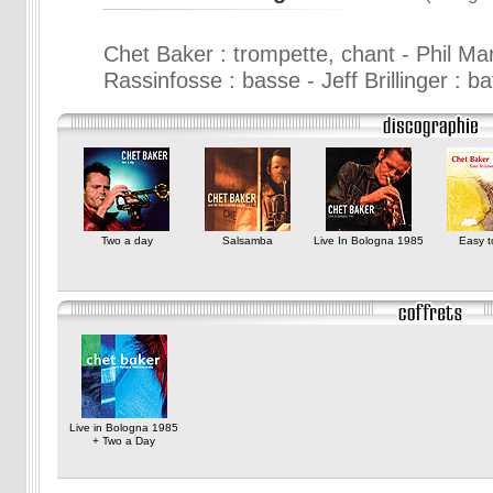
Chet Baker : trompette, chant - Phil Ma
Rassinfosse : basse - Jeff Brillinger : ba
Two a day
Salsamba
Live In Bologna 1985
Easy t
Live in Bologna 1985
+ Two a Day