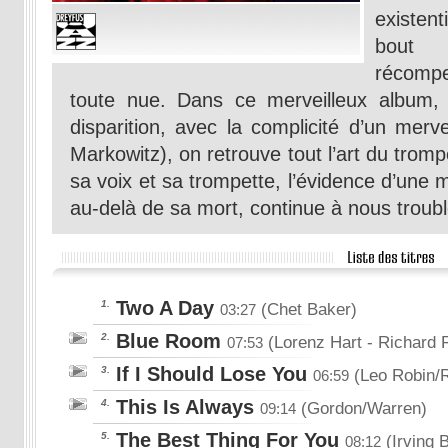
existen
bout
récompe
toute nue. Dans ce merveilleux album, 
disparition, avec la complicité d’un merv
Markowitz), on retrouve tout l’art du trom
sa voix et sa trompette, l’évidence d’une 
au-delà de sa mort, continue à nous troubl
Two A Day
1.
(Chet Baker)
03:27
Blue Room
2.
(Lorenz Hart
- Richard 
07:53
If I Should Lose You
3.
(Leo Robin/R
06:59
This Is Always
4.
(Gordon/Warren)
09:14
The Best Thing For You
5.
(Irving B
08:12