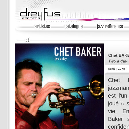
Chet BAK
Two a day
sortie : 1978
Chet 
jazzman
est l’u
joué « 
vie. E
Baker 
confid