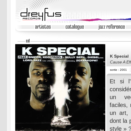
K Special
Cause A Eff
sortie : 2001
Et si l
considé
un vec
faciles
un art,
dont la 
style » 