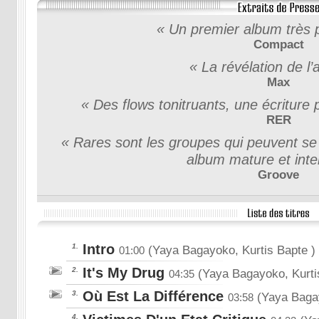
« Un premier album très 
Compact
« La révélation de l’
Max
« Des flows tonitruants, une écriture 
RER
« Rares sont les groupes qui peuvent se 
album mature et intel
Groove
Intro
1.
(Yaya Bagayoko, Kurtis Bapte
)
01:00
It's My Drug
2.
(Yaya Bagayoko, Kurti
04:35
Où Est La Différence
3.
(Yaya Bagay
03:58
4.