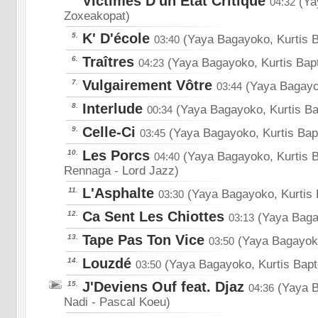
Victimes D'un Etat Critique
(Ya
04:32
Zoxeakopat)
K' D'école
5.
(Yaya Bagayoko, Kurtis 
03:40
Traîtres
6.
(Yaya Bagayoko, Kurtis Bapt
04:23
Vulgairement Vôtre
7.
(Yaya Bagayok
03:44
Interlude
8.
(Yaya Bagayoko, Kurtis Ba
00:34
Celle-Ci
9.
(Yaya Bagayoko, Kurtis Bap
03:45
Les Porcs
10.
(Yaya Bagayoko, Kurtis Ba
04:40
Rennaga
- Lord Jazz)
L'Asphalte
11.
(Yaya Bagayoko, Kurtis 
03:30
Ca Sent Les Chiottes
12.
(Yaya Bagay
03:13
Tape Pas Ton Vice
13.
(Yaya Bagayoko
03:50
Louzdé
14.
(Yaya Bagayoko, Kurtis Bapt
03:50
J'Deviens Ouf feat. Djaz
15.
(Yaya B
04:36
Nadi
- Pascal Koeu)